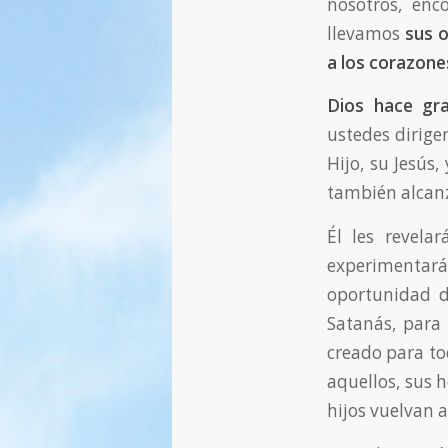
nosotros, enc
llevamos
sus o
a los corazone
Dios hace gr
ustedes dirige
Hijo, su Jesús,
también alcanz
Él les revela
experimentará
oportunidad de
Satanás, para
creado para tod
aquellos, sus 
hijos vuelvan a 