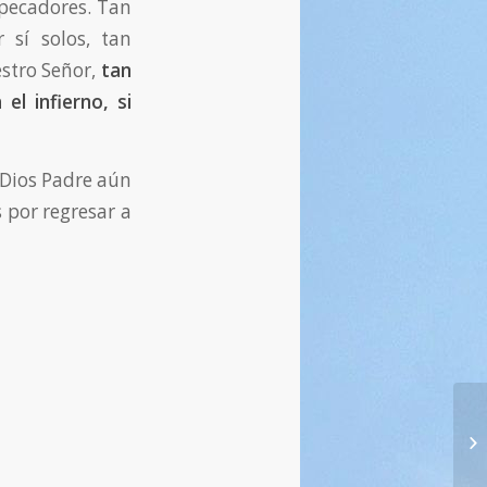
 pecadores. Tan
sí solos, tan
stro Señor,
tan
el infierno, si
 Dios Padre aún
 por regresar a
14
Nu
15