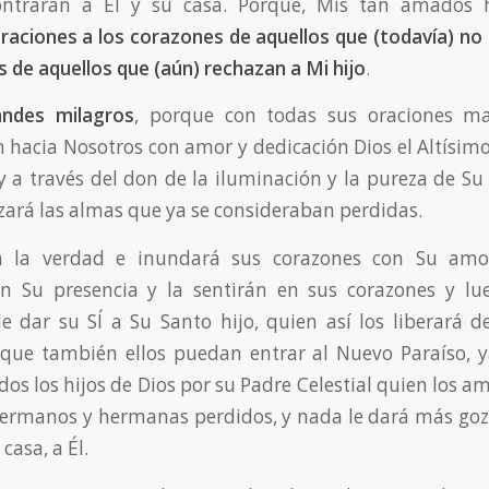
ontrarán a Él y su casa. Porque, Mis tan amados h
raciones a los corazones de aquellos que (todavía) n
s de aquellos que (aún) rechazan a Mi hijo
.
andes milagros
, porque con todas sus oraciones ma
n hacia Nosotros con amor y dedicación Dios el Altísimo
 y a través del don de la iluminación y la pureza de Su
ará las almas que ya se consideraban perdidas.
rá la verdad e inundará sus corazones con Su amor
n Su presencia y la sentirán en sus corazones y lu
 dar su SÍ a Su Santo hijo, quien así los liberará d
 que también ellos puedan entrar al Nuevo Paraíso, y
os los hijos de Dios por su Padre Celestial quien los a
hermanos y hermanas perdidos, y nada le dará más go
casa, a Él.