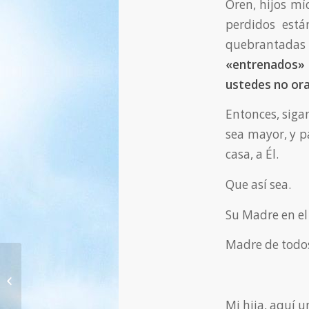
Oren, hijos mí
perdidos est
quebrantadas e
«entrenados» y
ustedes no ora
Entonces, siga
sea mayor, y p
casa, a Él.
Que así sea.
Su Madre en el
Madre de todos 
19. + 19A. Oración por la salvación
de las almas perdidas – y oración...
Mi hija, aquí 