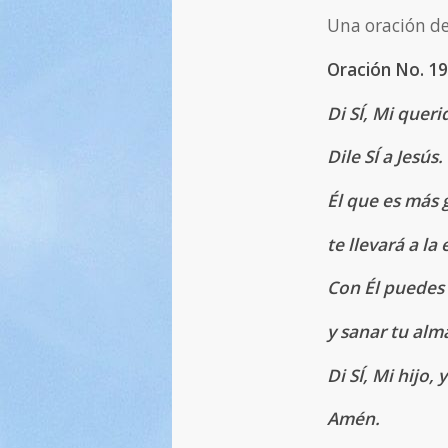
Una oración de
Oración No. 1
Di SÍ, Mi queri
Dile SÍ a Jesús.
Él que es más
te llevará a la
Con Él puedes
y sanar tu alm
Di SÍ, Mi hijo,
Amén.