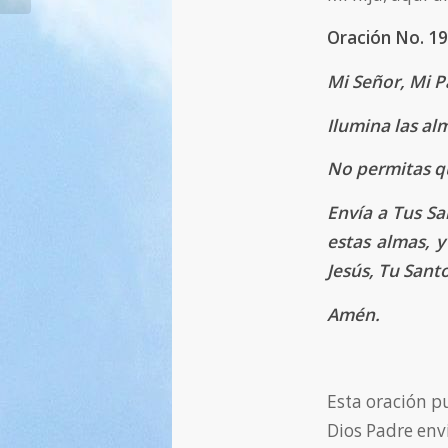
Oración No. 19
Mi Señor, Mi 
Ilumina las al
No permitas qu
Envía a Tus S
estas almas, y
Jesús, Tu Santo
Amén.
Esta oración p
Dios Padre env