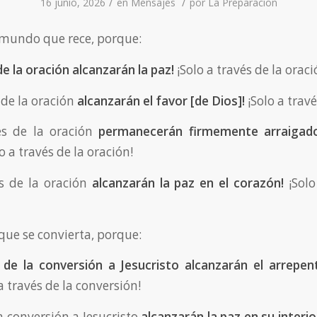
/
/
16 junio, 2026
en
Mensajes
por
La Preparacion
l mundo que rece, porque:
de la oración alcanzarán la paz!
¡Solo a través de la oraci
s de la oración
alcanzarán el favor
[de Dios]
!
¡Solo a travé
vés de la oración
permanecerán firmemente arraigado
lo a través de la oración!
és de la oración
alcanzarán la paz en el corazón!
¡Solo
que se convierta, porque:
 de la conversión a Jesucristo alcanzarán el arrepe
a través de la conversión!
la conversión a Jesucristo
alcanzarán la paz en su interio