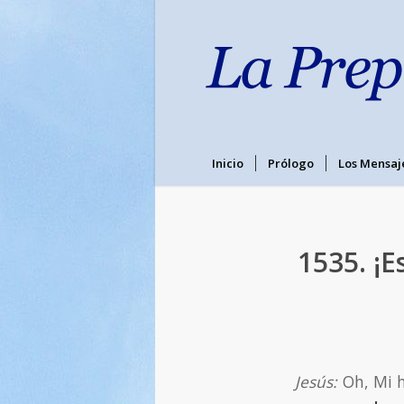
Inicio
Prólogo
Los Mensaj
1535. ¡
Jesús:
Oh, Mi h