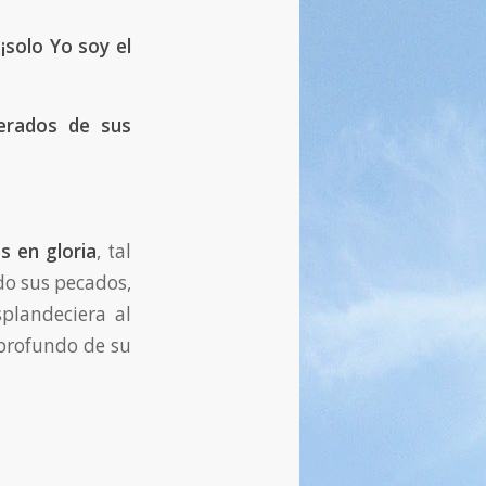
e
¡solo Yo soy el
berados de sus
s en gloria
, tal
do sus pecados,
plandeciera al
 profundo de su