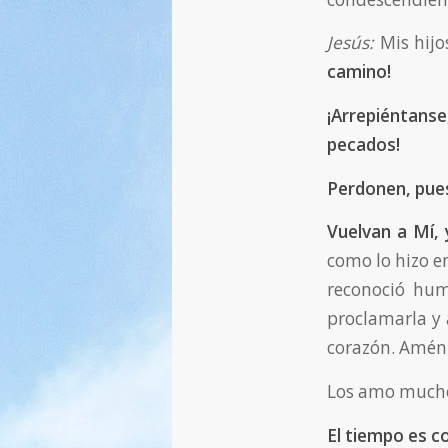
Jesús:
Mis hijo
camino!
¡Arrepiéntans
pecados!
Perdonen, pues
Vuelvan a Mí, 
como lo hizo e
reconoció hum
proclamarla y 
corazón. Amén
Los amo much
El tiempo es c