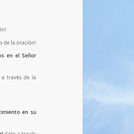
ón!
s de la oración!
s en el Señor
 a través de la
ntimiento en su
r!
¡Solo a través