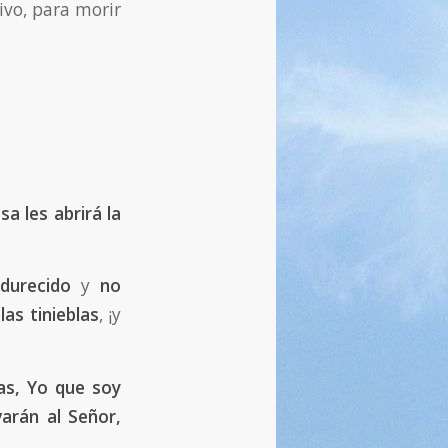
ivo, para morir
a les abrirá la
ndurecido
y
no
las tinieblas
, ¡y
as, Yo que soy
varán al Señor,