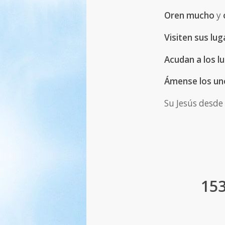
Oren mucho
y
Visiten sus lu
Acudan a los l
Ámense los uno
Su Jesús desde
153