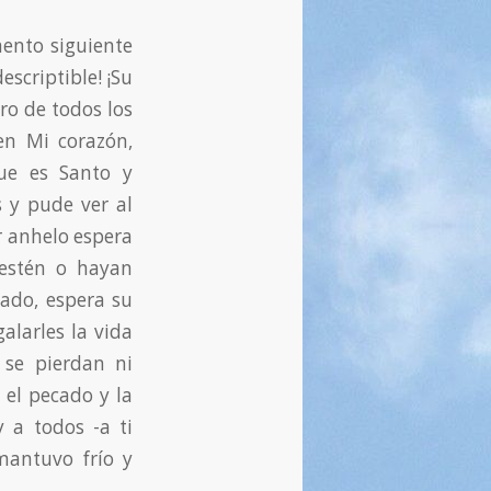
ento siguiente
escriptible! ¡Su
uro de todos los
 en Mi corazón,
que es Santo y
s y pude ver al
r anhelo espera
 estén o hayan
ado, espera su
alarles la vida
 se pierdan ni
 el pecado y la
 a todos -a ti
mantuvo frío y