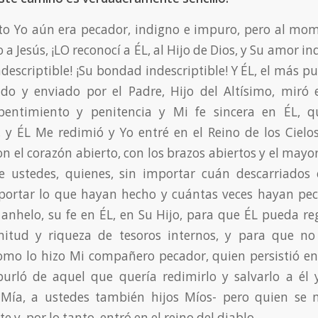
 Yo aún era pecador, indigno e impuro, pero al mom
o a Jesús, ¡LO reconocí a ÉL, al Hijo de Dios, y Su amor ind
descriptible! ¡Su bondad indescriptible! Y ÉL, el más p
ado y enviado por el Padre, Hijo del Altísimo, miró
pentimiento
y penitencia y Mi fe sincera en ÉL, 
y ÉL Me redimió y Yo entré en el Reino de los Cielo
on el corazón abierto, con los brazos abiertos y el mayo
 ustedes, quienes, sin importar cuán descarriados
mportar lo que hayan hecho y cuántas veces hayan pec
 anhelo, su fe en ÉL, en Su Hijo, para que ÉL pueda reg
nitud y riqueza de tesoros internos, y para que no
omo lo hizo Mi compañero pecador, quien persistió en
urló de aquel que quería redimirlo y salvarlo a él y
 Mía, a ustedes también hijos Míos- pero quien se 
 y, por lo tanto, entró en el reino del diablo.