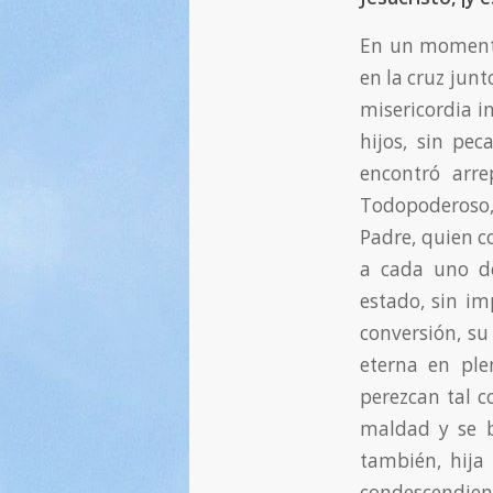
En un momento
en la cruz junt
misericordia in
hijos, sin pec
encontró arre
Todopoderoso, 
Padre, quien c
a cada uno de
estado, sin i
conversión, su
eterna en ple
perezcan tal c
maldad y se b
también, hija
condescendiente