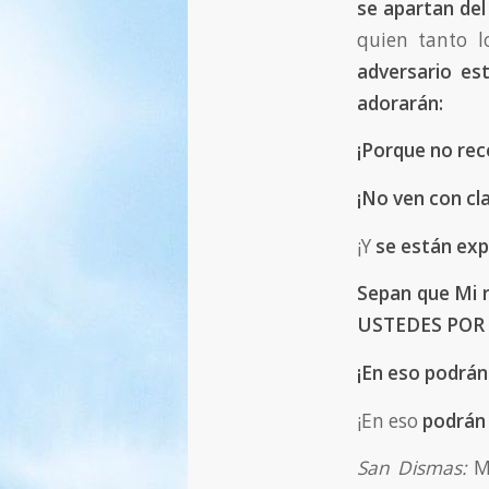
se apartan del
quien tanto l
adversario es
adorarán:
¡Porque no re
¡No
ven con cla
¡Y
se están exp
Sepan que Mi 
USTEDES POR
¡En eso podrán
¡En eso
podrán 
San Dismas:
Mi