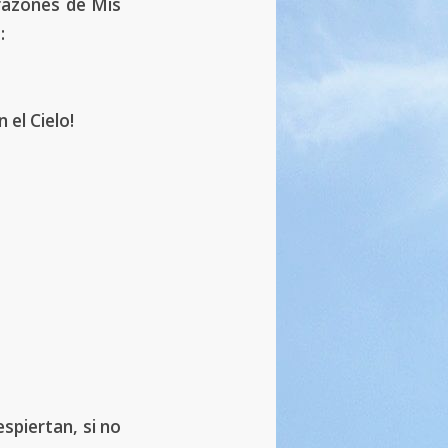
orazones de Mis
:
 el Cielo!
spiertan, si no