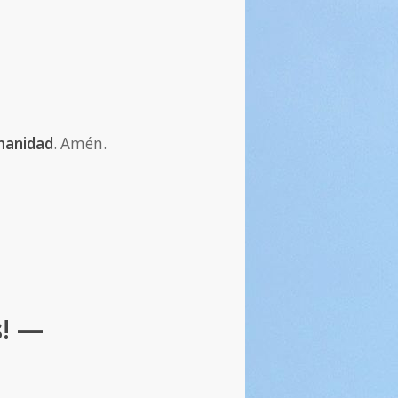
umanidad
. Amén.
s! —