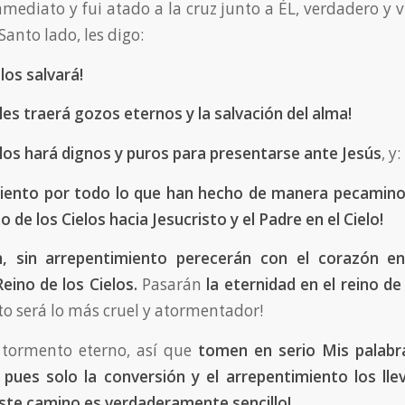
nmediato y fui atado a la cruz junto a ÉL, verdadero y v
 Santo lado, les digo:
los salvará!
les traerá gozos eternos y la salvación del alma!
los hará dignos y puros para presentarse ante Jesús
, y:
iento por todo lo que han hecho de manera pecaminos
o de los Cielos hacia Jesucristo y el Padre en el Cielo!
n, sin arrepentimiento perecerán con el corazón e
eino de los Cielos.
Pasarán
la eternidad en el reino de 
sto será lo más cruel y atormentador!
 tormento eterno, así que
tomen en serio Mis palabr
 pues solo la conversión y el arrepentimiento los lle
 este camino es verdaderamente sencillo!