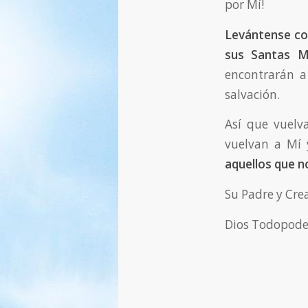
por Mí!
Levántense con
sus Santas Mis
encontrarán a
salvación.
Así que vuel
vuelvan a Mí 
aquellos que n
Su Padre y Crea
Dios Todopode