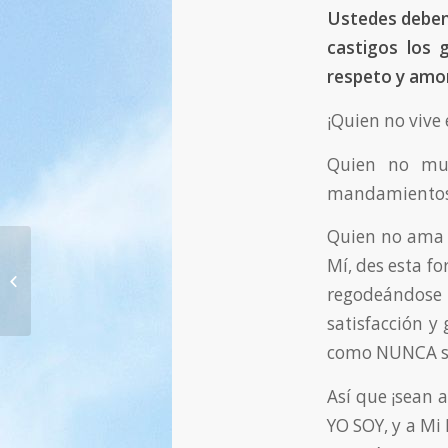
Ustedes deben 
castigos los 
respeto y amor
¡Quien no vive 
Quien no mue
mandamientos, 
Quien no ama a
562. ¡Este hombre, enviado por Mí,
Mí, des esta fo
les dará valor, esperanza y nuevas
regodeándose
fuerzas!...
satisfacción y 
como NUNCA se 
Así que ¡sean 
YO SOY, y a Mi 