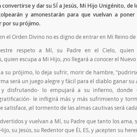
convertirse y dar su SÍ a Jesús, Mi Hijo Unigénito, de l
golpearán y amonestarán para que vuelvan a poner
 por su prójimo.
en el Orden Divino no es digno de entrar en Mi Reino de l
stre respeto a Mí, su Padre en el Cielo, quien 
quien escupa a Mi Hijo, ¡no llegará a conocer el Nuevo
 su prójimo, lo deja sufrir, morir de hambre, “pudrirse”
rma será un juego alegre y fácil para el diablo ganar su 
 y disfrutando- lo empujará a su infierno, donde 
gratificación- le infligirá más y más sufrimiento y tor
satisface, ¡el tormento de las almas cautivas será cad
advertidos y vuelvan a Mí, su Padre que tanto los ama, 
Hijo, su Jesús, su Redentor que ÉL ES, y ¡acepten su he