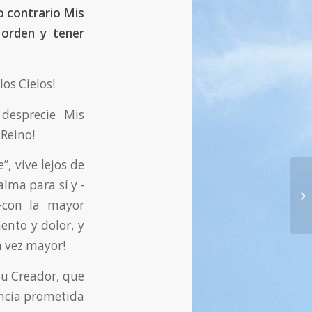
o contrario Mis
 orden y tener
os Cielos!
desprecie Mis
 Reino!
, vive lejos de
56
alma para sí y -
en
-con la mayor
23.
mento y dolor, y
a vez mayor!
su Creador, que
rencia prometida