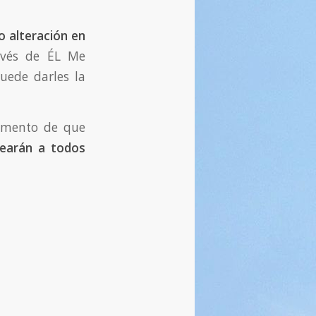
o alteración en
avés de ÉL Me
uede darles la
omento de que
pearán a todos