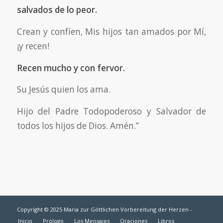
salvados de lo peor.
Crean y confíen, Mis hijos tan amados por Mí,
¡y recen!
Recen mucho y con fervor.
Su Jesús quien los ama.
Hijo del Padre Todopoderoso y Salvador de
todos los hijos de Dios. Amén.”
Copyright © 2025 Maria zur Göttlichen Vorbereitung der Herzen -
Inicio
Prólogo
Los Mensajes
Oraciones
Libros