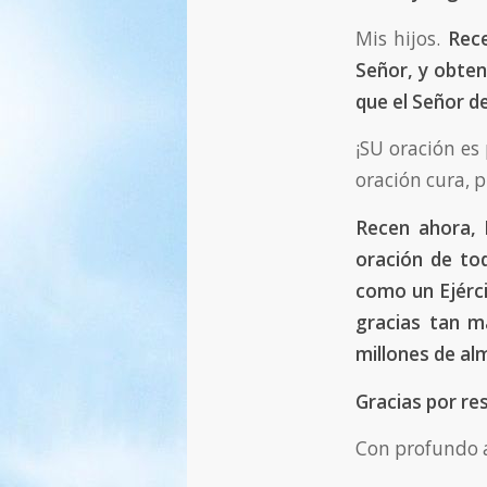
Mis hijos.
Rec
Señor, y obten
que el Señor 
¡SU oración es 
oración cura, p
Recen ahora, M
oración de to
como un Ejérci
gracias tan ma
millones de al
Gracias por re
Con profundo 