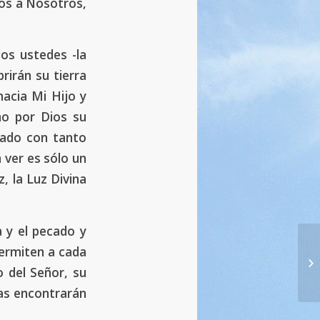
nos a Nosotros,
dos ustedes -la
rirán su tierra
hacia Mi Hijo y
no por Dios su
rado con tanto
 ver es sólo un
, la Luz Divina
a y el pecado y
59
permiten a cada
co
o del Señor, su
19.
as encontrarán