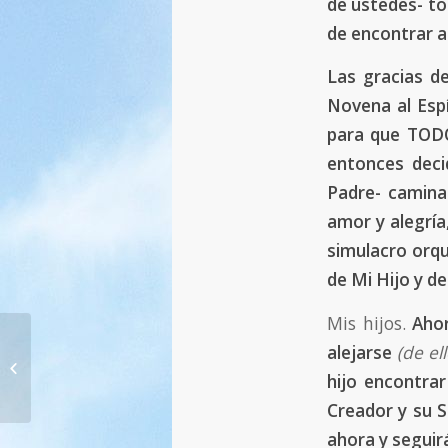
de ustedes- to
de encontrar a
Las gracias de
Novena al Espí
para que TODOS
entonces deci
Padre- camina
amor y alegría
simulacro orqu
de Mi Hijo y de
Mis hijos.
Ahor
590. ¡Todos tendrán que responder
alejarse
(de ell
por sus mentiras y vergonzosos
hijo encontrar
actos ante...
Creador y su 
ahora y seguirá