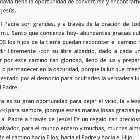
davía tiene la oportunidad de convertirse y encontrar
 Jesús.
l Padre son grandes, y a través de la oración de to
ritu Santo que comienza hoy- abundantes gracias cub
 los hijos de la tierra puedan reconocer el camino 
dir libremente -con su libre albedrío, dado a cada u
r por este camino tan glorioso, lleno de luz y prepa
, o permanecer en la oscuridad, porque la luz que creen
estado por el demonio para ocultarles la verdadera luz
l Padre.
a es su gran oportunidad para dejar el vicio, la vilez
os)
para siempre, ¡porque estas maravillosas gracias 
 al Padre a través de Jesús! Es un regalo tan precios
Salvador, para el mundo entero y muchas, muchas alm
n el camino hacia Ellos, hacia el Padre y hacia el Hijo.