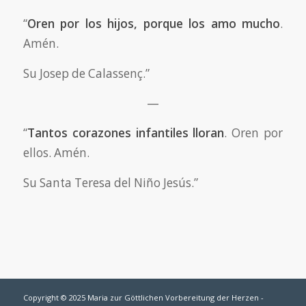
“
Oren por los hijos, porque los amo mucho
.
Amén.
Su Josep de Calassenç.”
—
“
Tantos corazones infantiles lloran
. Oren por
ellos. Amén.
Su Santa Teresa del Niño Jesús.”
Copyright © 2025 Maria zur Göttlichen Vorbereitung der Herzen -