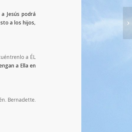
 a Jesús podrá
67
to a los hijos,
en
cuéntrenlo a ÉL
engan a Ella en
mén. Bernadette.