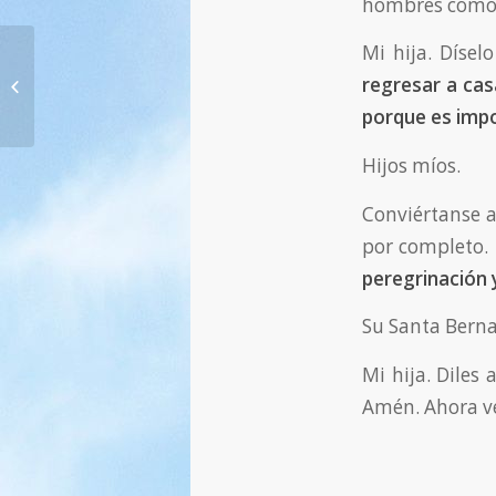
hombres como 
Mi hija. Dísel
671. ¡No lo busquen como un
regresar a cas
hombre entre ustedes! —
30.08.2014
porque es impo
Hijos míos.
Conviértanse a
por completo.
peregrinación 
Su Santa Berna
Mi hija. Diles 
Amén. Ahora v