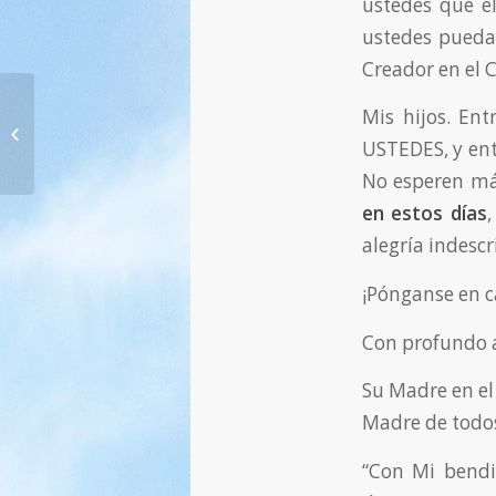
ustedes que e
ustedes puedan
Creador en el C
Mis hijos. En
791. ¡El Señor les ha nacido! —
24.12.2014
USTEDES, y ent
No esperen más
en estos días
alegría indescr
¡Pónganse en c
Con profundo 
Su Madre en el 
Madre de todos
“Con Mi bendi