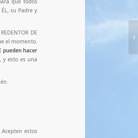
para que todos
 ÉL, su Padre y
EL REDENTOR DE
79
26
gue el momento.
E pueden hacer
, y esto es una
mén.
 Acepten estos