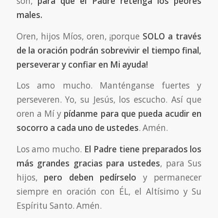
son,
para que el Padre retenga los peores
males.
Oren, hijos Míos, oren, ¡porque
SOLO a través
de la oración podrán sobrevivir el tiempo final,
perseverar y confiar en Mi ayuda!
Los amo mucho. Manténganse fuertes y
perseveren. Yo, su Jesús, los escucho. Así que
oren a Mí y
pídanme para que pueda acudir en
socorro a cada uno de ustedes
. Amén.
Los amo mucho.
El Padre tiene preparados los
más grandes gracias para ustedes
, para Sus
hijos,
pero deben pedírselo
y permanecer
siempre en oración con ÉL, el Altísimo y Su
Espíritu Santo. Amén.