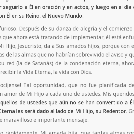
 seguirlo a Él en oración y en actos, y luego en el día 
on Él en su Reino, el Nuevo Mundo
.
 furioso. Después de su danza de alegría y el comienzo
que ahora está tratando de implementar, él está enfu
 Hijo, Jesucristo, da a Sus amados hijos, porque con e
s de las almas que no habrían sobrevivido el aviso y q
u red (la de Satanás) de la condenación eterna, ahor
ecibir la Vida Eterna, la vida con Dios.
gocíjense! Tal oportunidad, que no fue planificada 
n amor de Mi Hijo a cada uno de ustedes, Mis queridos
quellos de ustedes que aún no se han convertido a Él
 Eterna les será dado al lado de Mi Hijo, su Redentor
. G
ste maravilloso e importante mensaje.
elo rápidamente, Mi amada hija, que tantas almas co