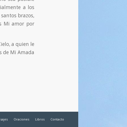
ialmente a los
 santos brazos,
es Mi amor por
elo, a quien le
és de Mi Amada
sajes
Oraciones
Libros
Contacto