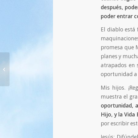
después, poder
poder entrar c
El diablo está
maquinaciones 
promesa que Mi
planes y mucha
atrapados en s
57. Dios, Nuestro Padre, no los deja
solos — 13.03.2013
oportunidad a r
Mis hijos. ¡Re
muestra el gra
oportunidad, a
Hijo, y la Vida
por escribir e
Jesús: Difúnd