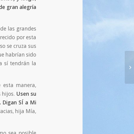
de gran alegría
 de las grandes
recido por esta
so se cruza sus
ue habrían sido
59
a sí tendrán la
im
14
de esta manera,
 hijos.
Usen su
. Digan SÍ a Mi
racias, hija Mía,
mo sea posible