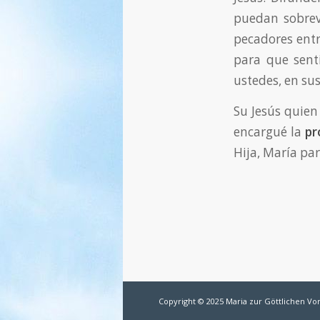
puedan sobrev
pecadores entr
para que sent
ustedes, en sus
Su Jesús quien
encargué la
pr
Hija, María pa
Copyright © 2025 Maria zur Göttlichen Vo