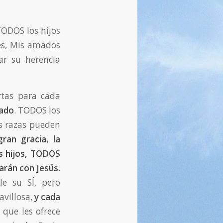
TODOS los hijos
ces, Mis amados
ar su herencia
ertas para cada
zado
. TODOS los
as razas pueden
gran gracia, la
os hijos, TODOS
arán con Jesús
.
e su SÍ, pero
avillosa,
y cada
 que les ofrece