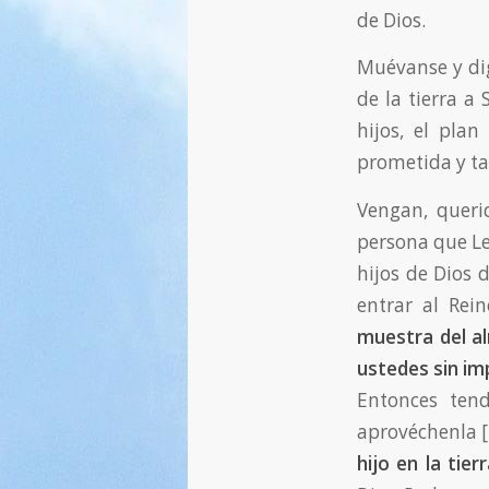
de Dios.
Muévanse y dig
de la tierra a
hijos, el pla
prometida y t
Vengan, querid
persona que Le 
hijos de Dios 
entrar al Rein
muestra del al
ustedes sin im
Entonces ten
aprovéchenla [
hijo en la tier