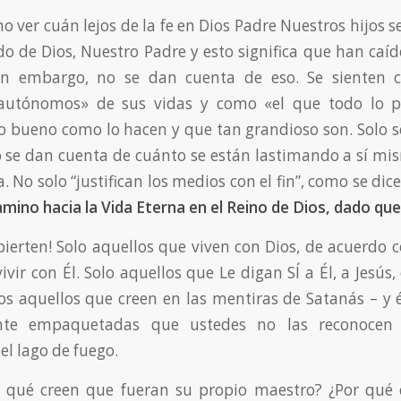
 ver cuán lejos de la fe en Dios Padre Nuestros hijos s
o de Dios, Nuestro Padre y esto significa que han caí
sin embargo, no se dan cuenta de eso. Se sienten
 autónomos» de sus vidas y como «el que todo lo p
lo bueno como lo hacen y que tan grandioso son. Solo s
 se dan cuenta de cuánto se están lastimando a sí m
 No solo “justifican los medios con el fin”, como se dic
mino hacia la Vida Eterna en el Reino de Dios, dado que
spierten! Solo aquellos que viven con Dios, de acuerdo c
ivir con Él. Solo aquellos que Le digan SÍ a Él, a Jesús
os aquellos que creen en las mentiras de Satanás – y 
ente empaquetadas que ustedes no las reconocen
el lago de fuego.
or qué creen que fueran su propio maestro? ¿Por qué 