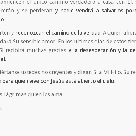
comiencen el único camino verdadero a casa con Él, s
recerán y se perderán
y nadie vendrá a salvarlos por
so
.
erten y
reconozcan el camino de la verdad
. A quien ahor
s dará Su sensible amor. En los últimos días de estos ti
 SÍ recibirá muchas gracias
y la desesperación y la d
él
.
iértanse ustedes no creyentes y digan SÍ a Mi Hijo. Su 
e
para quien vive con Jesús está abierto el cielo
.
s Lágrimas quien los ama.
.