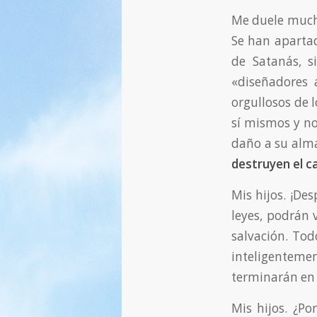
Me duele mucho
Se han apartad
de Satanás, 
«diseñadores
orgullosos de 
sí mismos y no
daño a su alma.
destruyen el ca
Mis hijos. ¡De
leyes, podrán v
salvación. Tod
inteligentem
terminarán en 
Mis hijos. ¿P