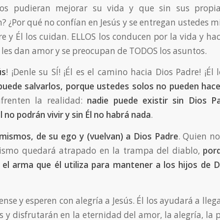
os pudieran mejorar su vida y que sin sus propia
n? ¿Por qué no confían en Jesús y se entregan ustedes m
re y Él los cuidan. ELLOS los conducen por la vida y hac
S les dan amor y se preocupan de TODOS los asuntos.
ús
! ¡Denle su SÍ! ¡Él es el camino hacia Dios Padre! ¡Él 
 puede salvarlos, porque ustedes solos no pueden hace
nfrenten la realidad:
nadie puede existir sin Dios Pa
Él no podrán vivir y sin Él no habrá nada
.
 mismos, de su ego y (vuelvan) a Dios Padre
. Quien no
mismo quedará atrapado en la trampa del diablo,
porq
 arma que él utiliza para mantener a los hijos de D
nse y esperen con alegría a Jesús. Él los ayudará a llega
es y disfrutarán en la eternidad del amor, la alegría, la p