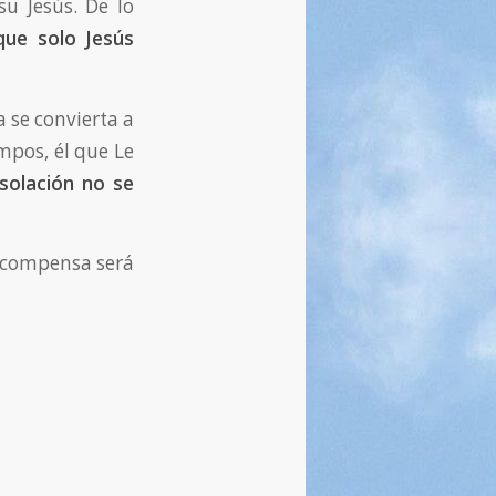
u Jesús. De lo
que solo Jesús
a se convierta a
empos, él que Le
esolación no se
recompensa será