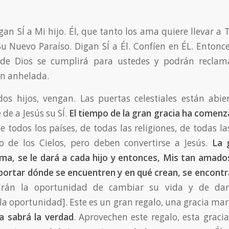
an SÍ a Mi hijo. Él, que tanto los ama quiere llevar a 
 Su Nuevo Paraíso. Digan SÍ a Él. Confíen en ÉL. Enton
n de Dios se cumplirá para ustedes y podrán reclam
an anhelada.
os hijos, vengan. Las puertas celestiales están abi
de a Jesús su SÍ.
El tiempo de la gran gracia ha comen
de todos los países, de todas las religiones, de todas l
o de los Cielos, pero deben convertirse a Jesús.
La 
ma, se le dará a cada hijo y entonces, Mis tan amad
portar dónde se encuentren y en qué crean, se encontr
drán la oportunidad de cambiar su vida y de darl
la oportunidad]. Este es un gran regalo, una gracia mar
ra sabrá la verdad
. Aprovechen este regalo, esta gracia