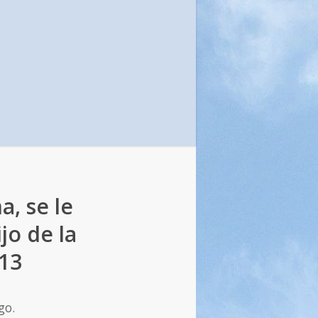
a, se le
jo de la
013
go.