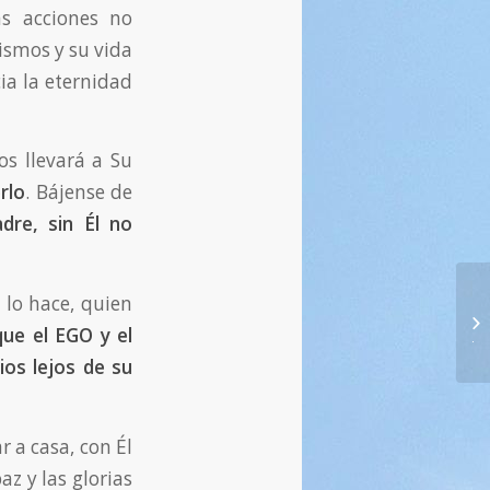
s acciones no
ismos y su vida
ia la eternidad
los llevará a Su
rlo
. Bájense de
dre, sin Él no
 lo hace, quien
13
ue el EGO y el
Je
ios lejos de su
r a casa, con Él
az y las glorias