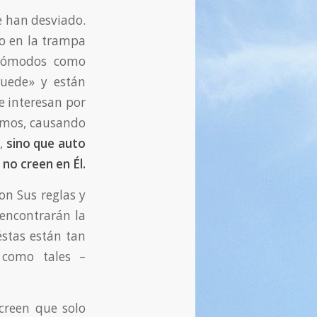
e han desviado.
do en la trampa
 cómodos como
uede» y están
e interesan por
ismos, causando
e,
sino que auto
 no creen en Él.
on Sus reglas y
, encontrarán la
éstas están tan
 como tales –
creen que solo