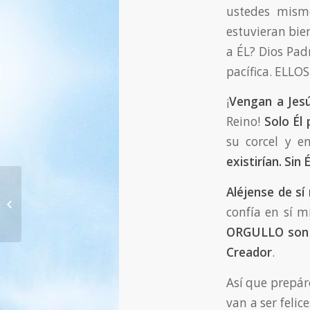
ustedes mism
estuvieran bie
a ÉL? Dios Pad
pacífica. ELLO
¡
Vengan a Jes
Reino!
Solo Él
su corcel y e
existirían. Sin 
129. No crean ciega y sordamente a
Aléjense de sí
los «líderes» de su mundo de hoy —
confía en sí 
...
ORGULLO son el
Creador
.
Así que prepáre
van a ser felic