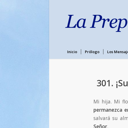
Inicio
Prólogo
Los Mensaj
301. ¡S
Mi hija. Mi f
permanezca en
salvará su al
Señor
.