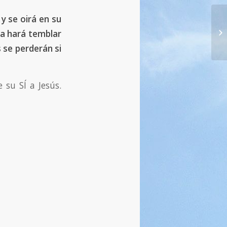
y se oirá en su
30
ra hará temblar
a 
s se perderán si
 su SÍ a Jesús.