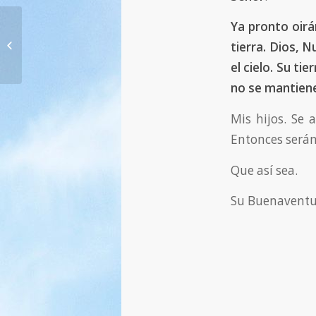
Ya pronto oirá
300. ¡Sin Dios, su mundo se
tierra. Dios, 
desintegrará! — 09.10.2013
el cielo. Su ti
no se mantiene
Mis hijos. Se 
Entonces serán
Que así sea.
Su Buenaventu