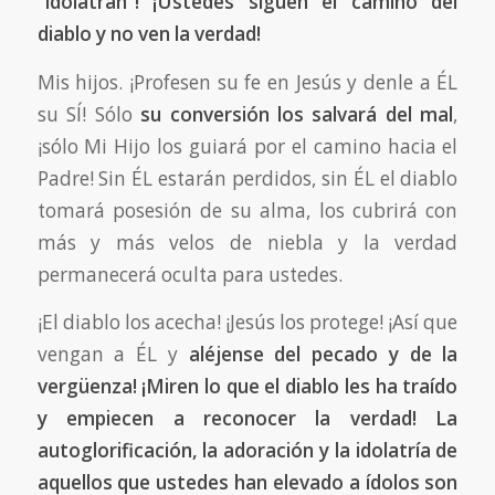
“idolatran”! ¡Ustedes siguen el camino del
diablo y no ven la verdad!
Mis hijos. ¡Profesen su fe en Jesús y denle a ÉL
su SÍ! Sólo
su conversión los salvará del mal
,
¡sólo Mi Hijo los guiará por el camino hacia el
Padre! Sin ÉL estarán perdidos, sin ÉL el diablo
tomará posesión de su alma, los cubrirá con
más y más velos de niebla y la verdad
permanecerá oculta para ustedes.
¡El diablo los acecha! ¡Jesús los protege! ¡Así que
vengan a ÉL y
aléjense del pecado y de la
vergüenza! ¡Miren lo que el diablo les ha traído
y empiecen a reconocer la verdad! La
autoglorificación, la adoración y la idolatría de
aquellos que ustedes han elevado a ídolos son