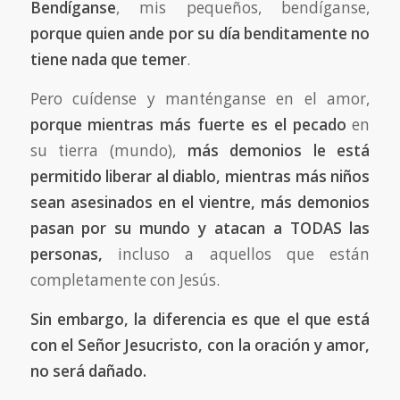
Bendíganse
, mis pequeños, bendíganse,
porque quien ande por su día benditamente no
tiene nada que temer
.
Pero cuídense y manténganse en el amor,
porque mientras más fuerte es el pecado
en
su tierra (mundo),
más demonios le está
permitido liberar al diablo, mientras más niños
sean asesinados en el vientre, más demonios
pasan por su mundo y atacan a TODAS las
personas,
incluso a aquellos que están
completamente con Jesús.
Sin embargo, la diferencia es que el que está
con el Señor Jesucristo, con la oración y amor,
no será dañado.