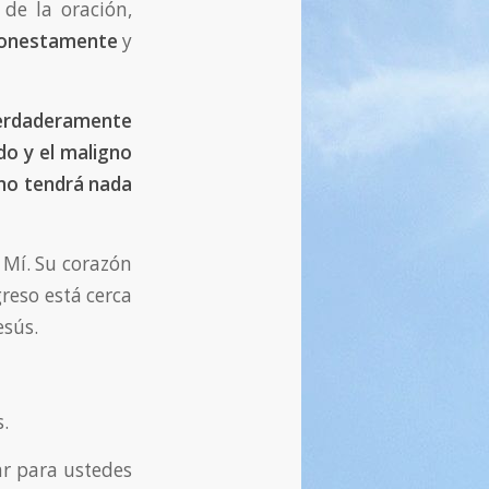
 de la oración,
onestamente
y
verdaderamente
do y el maligno
 no tendrá nada
 Mí. Su corazón
greso está cerca
esús.
.
ar para ustedes