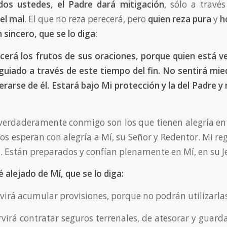
dos ustedes, el Padre dará mitigación
, sólo a través
el mal
. El que no reza perecerá, pero
quien reza pura
y
h
 sincero, que se lo diga
:
cerá los frutos de sus oraciones, porque quien está 
uiado a través de este tiempo del fin. No sentirá mie
rarse de él. Estará bajo Mi protección y la del Padre y
verdaderamente conmigo son los que tienen alegría en
los esperan con alegría a Mí, su Señor y Redentor. Mi re
n. Están preparados y confían plenamente en Mí, en su J
 alejado de Mí, que se lo diga:
rvirá acumular provisiones, porque no podrán utilizarlas
rvirá contratar seguros terrenales, de atesorar y guard