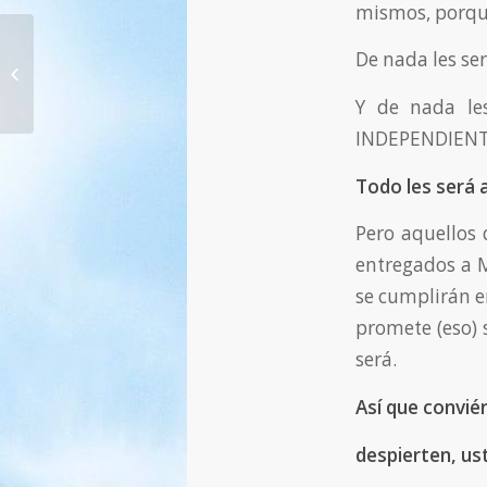
mismos, porqu
De nada les se
1318. ¡Este acto tan grande de amor
del Señor! — 15.09.2021
Y de nada les
INDEPENDIENTE
Todo les será 
Pero aquellos
entregados a M
se cumplirán en
promete (eso) 
será.
Así que convié
despierten, us