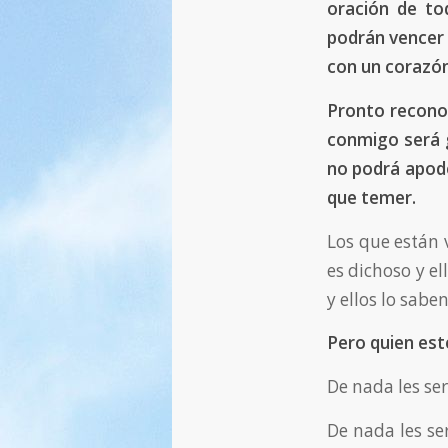
oración de to
podrán vencer 
con un corazón
Pronto recono
conmigo será g
no podrá apode
que temer.
Los que están 
es dichoso y el
y ellos lo sabe
Pero quien esté
De nada les se
De nada les se