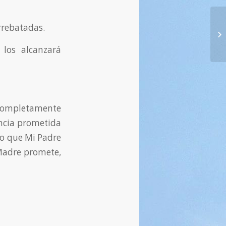
rrebatadas.
13
25
 los alcanzará
 completamente
encia prometida
 lo que Mi Padre
 Madre promete,