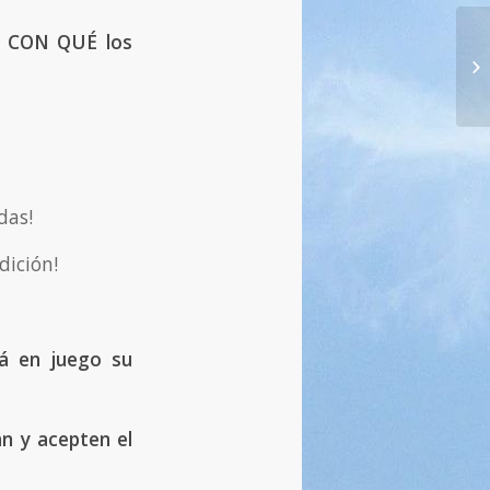
n CON QUÉ los
13
— 
das!
dición!
á en juego su
an y acepten el