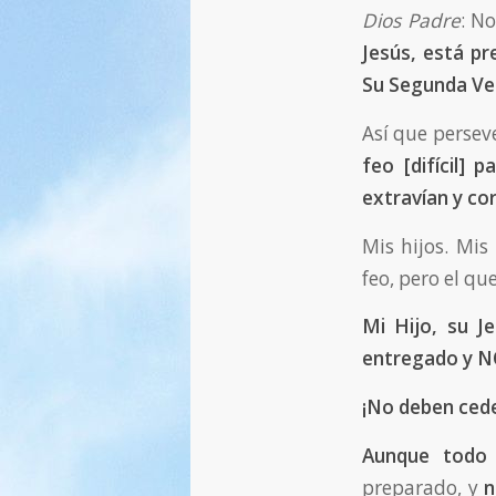
Dios Padre
: N
Jesús, está p
Su Segunda Ve
Así que persev
feo
[
difícil
]
par
extravían y cor
Mis hijos. Mis
feo, pero el q
Mi Hijo, su J
entregado y NO
¡No deben ced
Aunque todo 
preparado, y
n