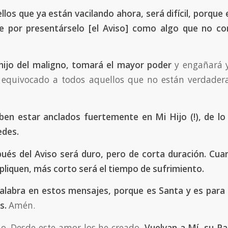
llos que ya están vacilando ahora, será difícil, porque 
le por presentárselo
[el Aviso]
como algo que no cor
 hijo del maligno, tomará el mayor poder
y engañará y
 equivocado a todos aquellos que no están verdade
ben estar anclados fuertemente en Mi Hijo (!), de lo
edes.
ués del Aviso será duro, pero de corta duración. Cu
liquen, más corto será el tiempo de sufrimiento.
labra en estos mensajes, porque es Santa y es para 
s.
Amén.
. Desde este amor los he creado.
Vuelvan a Mí, su Pa