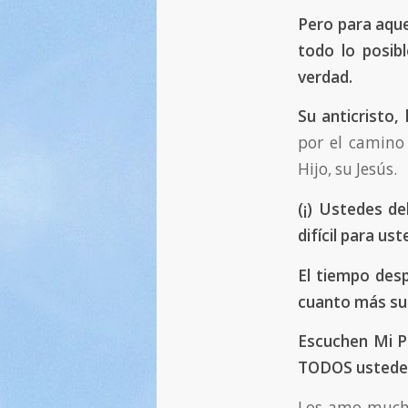
Pero para aque
todo lo posib
verdad.
Su anticristo,
por el camino
Hijo, su Jesús.
(¡) Ustedes de
difícil para ust
El tiempo desp
cuanto más sup
Escuchen Mi Pa
TODOS ustede
Los amo mucho