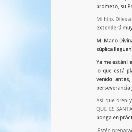
prometo, su Pa
Mi hijo. Diles 
extenderá muy
Mi Mano Divina
súplica llegue
Ya me están l
lo que está p
venido antes
perseverancia
Así que oren 
QUE ES SANTA,
ponga en práct
¡Estén prepara