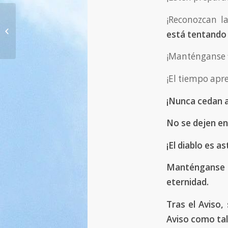
¡Reconozcan l
1395. ¡No se dejen cegar por
está tentando 
«falsas» verdades! — 19.01.2023
¡Manténganse f
¡El tiempo apr
¡Nunca cedan a
No se dejen en
¡El diablo es a
Manténganse 
eternidad.
Tras el Aviso,
Aviso como tal