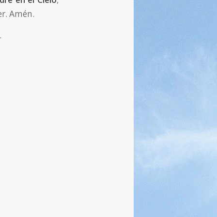
er. Amén.
.