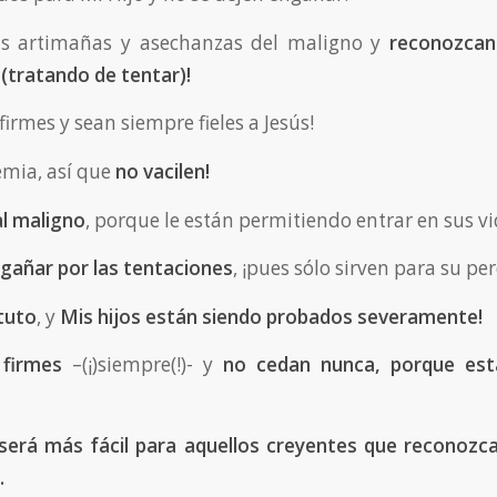
as artimañas y asechanzas del maligno y
reconozca
(tratando de tentar)!
irmes y sean siempre fieles a Jesús!
emia, así que
no vacilen!
l maligno
, porque le están permitiendo entrar en sus vi
gañar por las tentaciones
, ¡pues sólo sirven para su per
stuto
, y
Mis hijos están siendo probados severamente!
firmes
–(¡)siempre(!)- y
no cedan nunca, porque est
 será más fácil para aquellos creyentes que reconozc
.