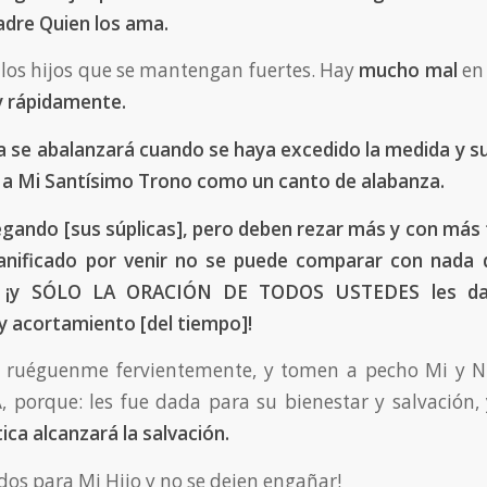
dre Quien los ama.
a los hijos que se mantengan fuertes. Hay
mucho mal
en
 rápidamente.
 se abalanzará cuando se haya excedido la medida y s
n a Mi Santísimo Trono como un canto de alabanza.
legando
[
sus súplicas
]
, pero deben rezar más y con más 
lanificado por venir no se puede comparar con nada 
, ¡y SÓLO LA ORACIÓN DE TODOS USTEDES les dar
 y acortamiento
[del tiempo]
!
y ruéguenme fervientemente, y tomen a pecho Mi y N
 porque: les fue dada para su bienestar y salvación,
ica alcanzará la salvación.
dos para Mi Hijo y no se dejen engañar!