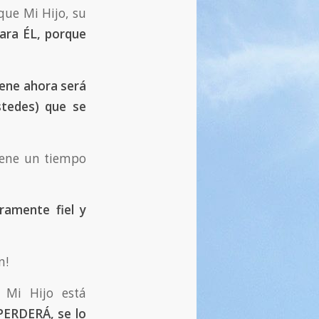
que Mi Hijo, su
ara ÉL, porque
iene
ahora será
stedes) que se
viene un tiempo
ramente fiel y
n!
: Mi Hijo está
PERDERÁ, se lo