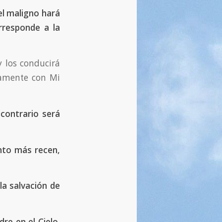
el maligno hará
responde a la
 los conducirá
ramente con Mi
 contrario será
anto más recen,
la salvación de
dre en el Cielo
,