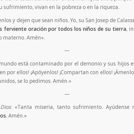
u sufrimiento, vivan en la pobreza o en la riqueza.
los y dejen que sean niños. Yo, su San Josep de Calasse
 ferviente oración por todos los niños de su tierra
, i
no materno. Amén».
—
 mundo está contaminado por el demonio y sus hijos e
en por ellos! ¡Apóyenlos! ¡Compartan con ellos! ¡Ámenlos
unidos, se lo pedimos. Amén.»
—
Dios
: «Tanta miseria, tanto sufrimiento. Ayúdens
jos
. Amén.»