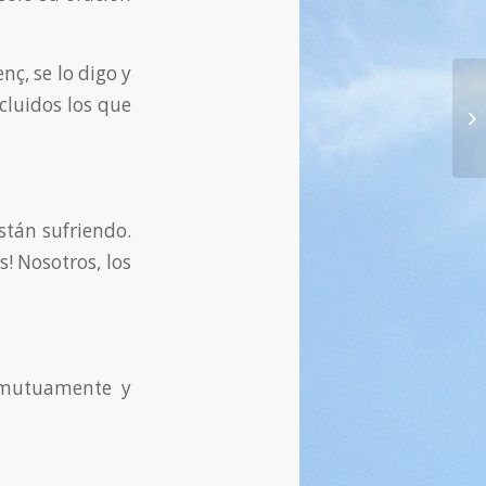
nç, se lo digo y
ncluidos los que
47
ll
stán sufriendo.
! Nosotros, los
e mutuamente y