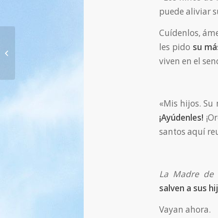
puede aliviar s
Cuídenlos, ámen
470. ¡Este acontecimiento está más
les pido
su más
cerca de lo que están dispuestos a
viven en el se
creer!...
«Mis hijos. Su
¡Ayúdenles!
¡Or
santos aquí re
La Madre de 
salven a sus hi
Vayan ahora.