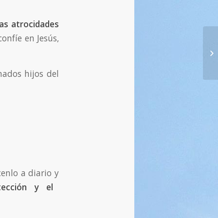
as atrocidades
onfíe en Jesús,
13
ya
mados hijos del
enlo a diario y
tección y el