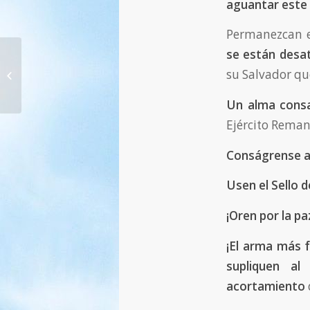
aguantar este 
Permanezcan en
se están desa
1351. ¡Él viene directamente del
su Salvador que
reino del infierno de Satanás! —
02.0...
Un alma consa
Ejército Reman
Conságrense a
Usen el Sello d
¡Oren por la pa
¡El arma más f
supliquen al 
acortamiento