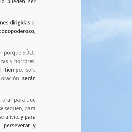
lo pueden ser
nes dirigidas al
todopoderoso,
ar, porque SÓLO
as y horrores,
l tiempo
, sólo
 oración
serán
 a orar para que
se sequen, para
e alivie,
y para
, perseverar y