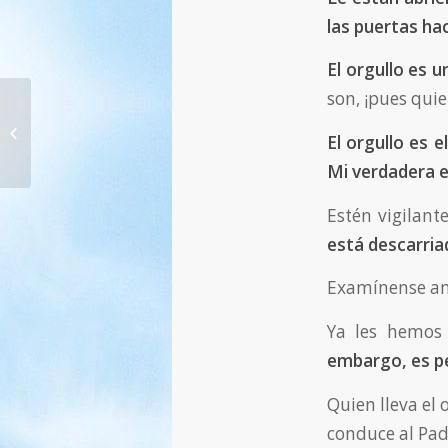
las puertas ha
El orgullo es 
son, ¡pues quie
1377. Su propia existencia… ¡La
medida de su maldad sin límites
El orgullo es 
está...
Mi verdadera 
Estén vigilante
está descarria
Examínense am
Ya les hemos 
embargo, es pe
Quien lleva el
conduce al Pad