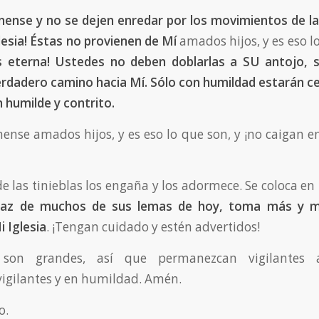
nense y no se dejen enredar por los movimientos de l
lesia! Éstas no provienen de Mí
amados hijos, y es eso l
s eterna! Ustedes no deben doblarlas a SU antojo, 
erdadero camino hacia Mí. Sólo con humildad estarán ce
 humilde y contrito.
ense amados hijos, y es eso lo que son, y ¡no caigan e
 de las tinieblas los engaña y los adormece. Se coloca en l
sfraz de muchos de sus lemas de hoy, toma más y m
i Iglesia
. ¡Tengan cuidado y estén advertidos!
son grandes, así que permanezcan vigilantes 
igilantes y en humildad. Amén.
o.