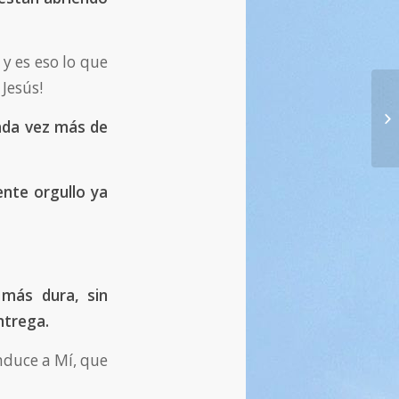
 y es eso lo que
 Jesús!
13
cada vez más de
24
ente orgullo ya
más dura, sin
ntrega.
nduce a Mí, que