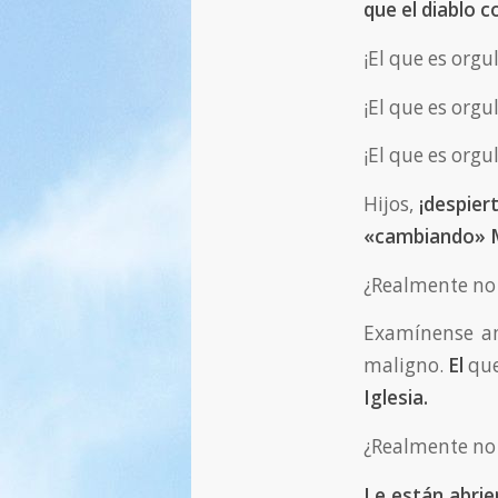
que el diablo 
¡El que es orgu
¡El que es orgu
¡El que es orgu
Hijos,
¡despier
«cambiando» Mi
¿Realmente no 
Examínense am
maligno.
El
que
Iglesia.
¿Realmente no 
Le están abri