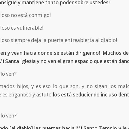
consigue y mantiene tanto poder sobre ustedes!
lloso no está conmigo!
lloso es vulnerable!
lloso siempre deja la puerta entreabierta al diablo!
ten y vean hacia dónde se están dirigiendo! ¡Muchos d
 Santa Iglesia y no ven el gran espacio que están dando
lo ven?
ados hijos, y es eso lo que son, y no sigan los mal
 es engañoso y astuto
los está seduciendo incluso den
lo ven?
endo
[al diablo]
las puertas hacia Mi Santo Templo y le