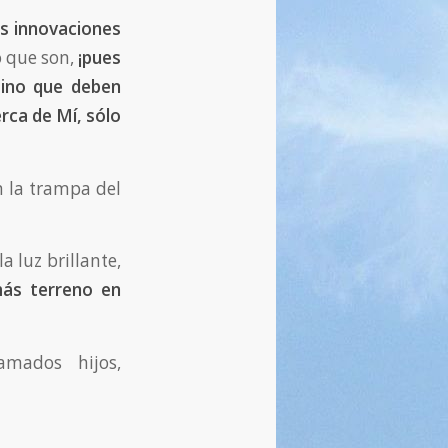
as innovaciones
o que son,
¡pues
sino que deben
rca de Mí, sólo
n la trampa del
a luz brillante,
ás terreno en
amados hijos,