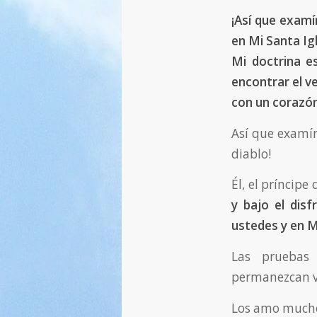
¡Así que examí
en Mi Santa Ig
Mi doctrina e
encontrar el v
con un corazón
Así que examín
diablo!
Él, el príncipe
y bajo el di
ustedes y en M
Las pruebas 
permanezcan v
Los amo much